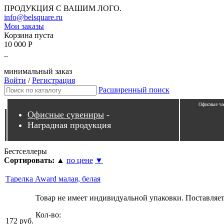
ПРОДУКЦИЯ С ВАШИМ ЛОГО.
info@belsquare.ru
Мои заказы
Корзина пуста
10 000 Р
_
минимальный заказ
Войти
/
Регистрация
Расширенный поиск
Офисные ча
Офисные сувениры
-
Наградная продукция
Бестселлеры
Сортировать:
▲
по цене
▼
Тарелка Award малая, белая
Товар не имеет индивидуальной упаковки. Поставляетс
Кол-во:
172 руб.