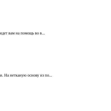
идет вам на помощь во в...
. На нетканую основу из по...