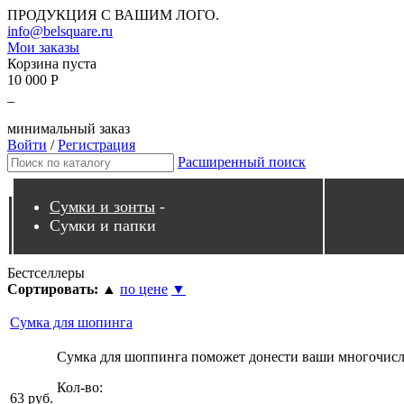
ПРОДУКЦИЯ С ВАШИМ ЛОГО.
info@belsquare.ru
Мои заказы
Корзина пуста
10 000 Р
_
минимальный заказ
Войти
/
Регистрация
Расширенный поиск
Сумки и зонты
-
Сумки и папки
Бестселлеры
Сортировать:
▲
по цене
▼
Сумка для шопинга
Сумка для шоппинга поможет донести ваши многочисле
Кол-во:
63 руб.