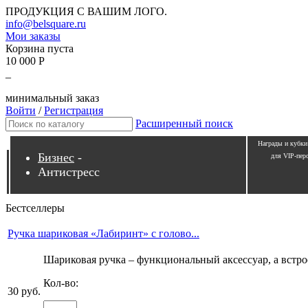
ПРОДУКЦИЯ С ВАШИМ ЛОГО.
info@belsquare.ru
Мои заказы
Корзина пуста
10 000 Р
_
минимальный заказ
Войти
/
Регистрация
Расширенный поиск
Награды и кубки
Бизнес
-
для VIP-пер
Антистресс
Бестселлеры
Ручка шариковая «Лабиринт» с голово...
Шариковая ручка – функциональный аксессуар, а встро
Кол-во:
30 руб.